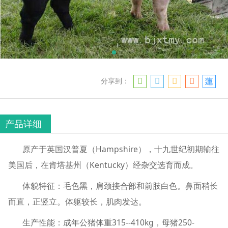
分享到：
产品详细
原产于英国汉普夏（Hampshire），十九世纪初期输往
美国后，在肯塔基州（Kentucky）经杂交选育而成。
体貌特征：毛色黑，肩颈接合部和前肢白色。鼻面稍长
而直，正竖立。体躯较长，肌肉发达。
生产性能：成年公猪体重315--410kg，母猪250-