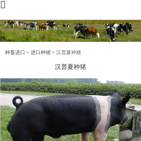
汉普夏种猪
种畜进口
>
进口种猪
>
汉普夏种猪
汉普夏种猪