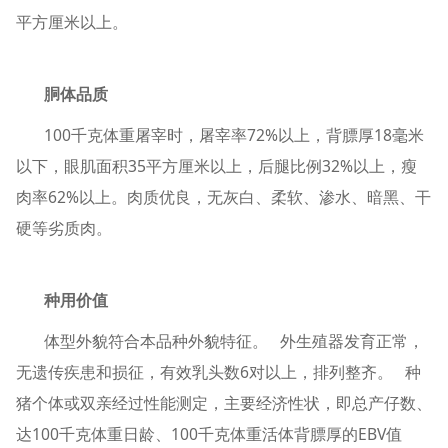
平方厘米以上。
胴体品质
100千克体重屠宰时，屠宰率72%以上，背膘厚18毫米
以下，眼肌面积35平方厘米以上，后腿比例32%以上，瘦
肉率62%以上。肉质优良，无灰白、柔软、渗水、暗黑、干
硬等劣质肉。
种用价值
体型外貌符合本品种外貌特征。 外生殖器发育正常，
无遗传疾患和损征，有效乳头数6对以上，排列整齐。 种
猪个体或双亲经过性能测定，主要经济性状，即总产仔数、
达100千克体重日龄、100千克体重活体背膘厚的EBV值