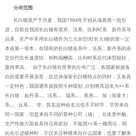
分布范围
长白猪原产于丹麦，我国1964年开始从瑞典第一批引
进，目前在我国长白猪有英系、法系、比利时系、新丹系等
品系。生产中常用长白猪作为三元杂交(杜长大)猪的第一父
本或第一母本。在现有的长白猪各系中，法系、新丹系的杂
交后代生长速度快、饲料报酬高，比利时系后代体型较好，
瘦肉率高。 由于长白猪在世界的分布广泛，各国家根据各
自的需要开展选育，在总体保留长白猪特点的同时，又各具
一定特色，我国通常就按照引种国别 ,分别将其冠名为××系
长白猪，如丹系…、法系…、瑞系…、美系…、加（加拿大）
系…、台系…、等。其实这种命名法也不尽科学，尽管来自
同一国家，但是来自不同的育种公司（场），在体质外貌、
生产性能方面各具特点和差别，不能用××系一概而论，因
此在引进猪种时，不仅关注种猪来自什么国家，也要了解来