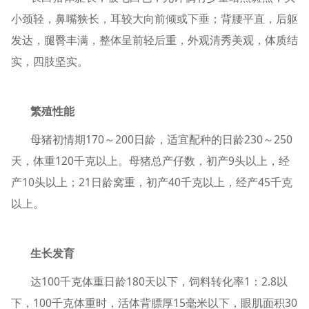
小颈轻，鼻嘴狭长，耳较大向前倾或下垂；背腰平直，后躯
发达，腿臀丰满，整体呈前轻后重，外观清秀美观，体质结
实，四肢坚实。
繁殖性能
母猪初情期170～200日龄，适宜配种的日龄230～250
天，体重120千克以上。母猪总产仔数，初产9头以上，经
产10头以上；21日龄窝重，初产40千克以上，经产45千克
以上。
生长发育
达100千克体重日龄180天以下，饲料转化率1：2.8以
下，100千克体重时，活体背膘厚15毫米以下，眼肌面积30