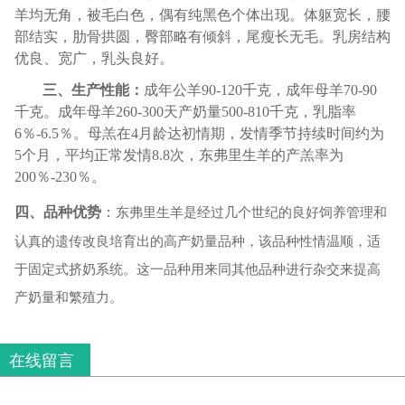
羊均无角，被毛白色，偶有纯黑色个体出现。体躯宽长，腰
部结实，肋骨拱圆，臀部略有倾斜，尾瘦长无毛。乳房结构
优良、宽广，乳头良好。
三、生产性能：
成年公羊
90-120
千克，成年母羊
70-90
千克。成年母羊
260-300
天产奶量
500-810
千克，乳脂率
6
％
-6.5
％。母羔在
4
月龄达初情期，发情季节持续时间约为
5
个月，平均正常发情
8.8
次，东弗里生羊的产羔率为
200
％
-230
％。
四、品种优势
：
东弗里生羊是经过几个世纪的良好饲养管理和
认真的遗传改良培育出的高产奶量品种，该品种性情温顺，适
于固定式挤奶系统。这一品种用来同其他品种进行杂交来提高
产奶量和繁殖力。
在线留言